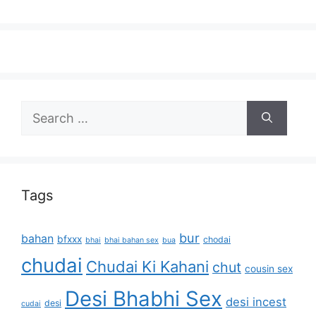
Search
for:
Tags
bur
bahan
bfxxx
chodai
bhai
bhai bahan sex
bua
chudai
Chudai Ki Kahani
chut
cousin sex
Desi Bhabhi Sex
desi incest
desi
cudai