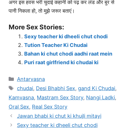
अगर इस हवस भरी चुदाई कहानी को पढ़ कर लंड और बुर से
पानी निकला हो, तो मुझे जरूर बताएं।
More Sex Stories:
Sexy teacher ki dheeli chut chodi
Tution Teacher Ki Chudai
Bahan ki chut chodi aadhi raat mein
Puri raat girlfriend ki chudai ki
Categories
Antarvasna
Tags
chudai
,
Desi Bhabhi Sex
,
gand Ki Chudai
,
Kamvasna
,
Mastram Sex Story
,
Nangi Ladki
,
Oral Sex
,
Real Sex Story
Jawan bhabi ki chut ki khujli mitayi
Sexy teacher ki dheeli chut chodi