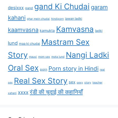
gand Ki Chudai
garam
desixxx
gand
kahani
jawan ladki
ghar mein chudai
hindiporn
Kamvasna
kaamvasna
kamukta
ladki
Mastram Sex
lund
maa ki chudai
Story
Nangi Ladki
mausi
mom sex
mota lund
Oral Sex
Porn story in Hindi
porn
real
Real Sex Story
sex
sex
sexy
story
teacher
रंडी की चुदाई की कहानियाँ
xxxx
xahani